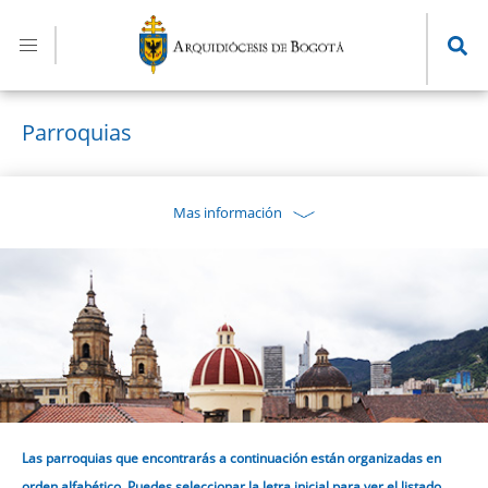
Pasar
al
contenido
principal
Parroquias
Mas información
Las parroquias que encontrarás a continuación están organizadas en
orden alfabético. Puedes seleccionar la letra inicial para ver el listado