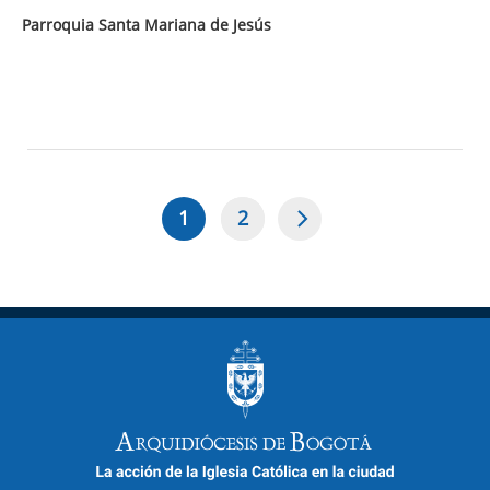
Parroquia Santa Mariana de Jesús
1
2
Página
Page
Paginación
actual