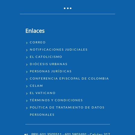
Enlaces
ENLACES
CORREO
NOTIFICACIONES JUDICIALES
EL CATOLICISMO
DIÓCESIS URBANAS
PERSONAS JURÍDICAS
CONFERENCIA EPISCOPAL DE COLOMBIA
CELAM
EL VATICANO
TÉRMINOS Y CONDICIONES
POLÍTICA DE TRATAMIENTO DE DATOS
PERSONALES
PBX: 601 3505511 - 601 5803491 - Celular: 317